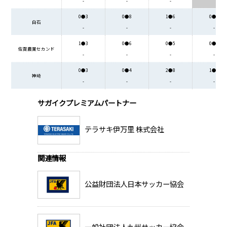
-
-
-
0●3
0●8
1●6
0●5
白石
-
-
-
-
1●3
0●6
0●5
0●4
佐賀農業セカンド
-
-
-
-
0●3
0●4
2●8
1●6
神埼
-
-
-
-
サガイクプレミアムパートナー
テラサキ伊万里 株式会社
関連情報
公益財団法人日本サッカー協会
一般社団法人九州サッカー協会