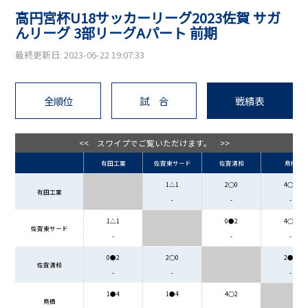
高円宮杯U18サッカーリーグ2023佐賀 サガ
んリーグ 3部リーグAパート 前期
最終更新日: 2023-06-22 19:07:33
全順位
試 合
戦績表
<< スワイプでご覧いただけます。 >>
有田工業
佐賀東サード
佐賀清和
鳥栖
1△1
2○0
4○1
有田工業
-
-
-
1△1
0●2
4○1
佐賀東サード
-
-
-
0●2
2○0
2●4
佐賀清和
-
-
-
1●4
1●4
4○2
鳥栖