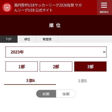
高円宮杯U18サッカーリーグ2026佐賀 サガ
んリーグU18 公式サイト
順位
TOP
順位
戦歴表
1部
2部
3部
３部A
３部B
前期
後期