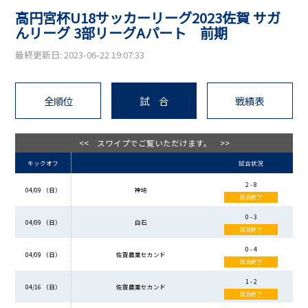
高円宮杯U18サッカーリーグ2023佐賀 サガ
んリーグ 3部リーグAパート 前期
最終更新日: 2023-06-22 19:07:33
全順位
試 合
戦績表
<< スワイプでご覧いただけます。 >>
キックオフ
試合状況
2 - 8
04/09 （日）
神埼
試合終了
0 - 3
04/09 （日）
白石
試合終了
0 - 4
04/09 （日）
佐賀農業セカンド
試合終了
1 - 2
04/16 （日）
佐賀農業セカンド
試合終了