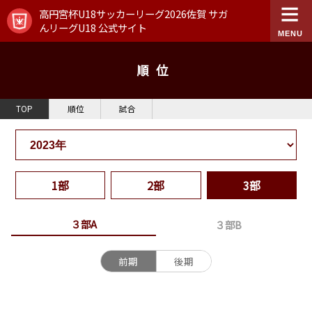
高円宮杯U18サッカーリーグ2026佐賀 サガ
んリーグU18 公式サイト
順位
TOP
順位
試合
1部
2部
3部
３部A
３部B
前期
後期