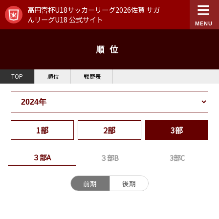
高円宮杯U18サッカーリーグ2026佐賀 サガ
んリーグU18 公式サイト
順位
TOP
順位
戦歴表
1部
2部
3部
３部A
３部B
3部C
前期
後期