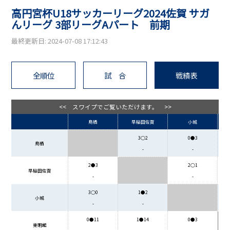
高円宮杯U18サッカーリーグ2024佐賀 サガ
んリーグ 3部リーグAパート 前期
最終更新日: 2024-07-08 17:12:43
全順位
試 合
戦績表
<< スワイプでご覧いただけます。 >>
鳥栖
早稲田佐賀
小城
3○2
0●3
鳥栖
-
-
2●3
2○1
早稲田佐賀
-
-
3○0
1●2
小城
-
-
0●11
1●14
0●3
東明館