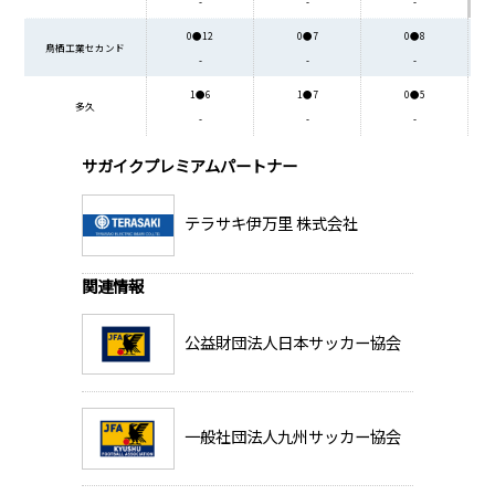
-
-
-
0●12
0●7
0●8
鳥栖工業セカンド
-
-
-
1●6
1●7
0●5
多久
-
-
-
サガイクプレミアムパートナー
テラサキ伊万里 株式会社
関連情報
公益財団法人日本サッカー協会
一般社団法人九州サッカー協会