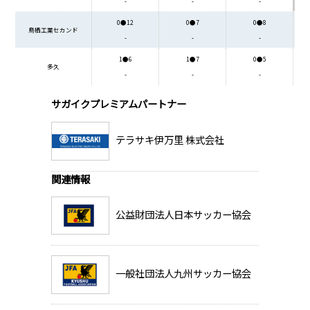
-
-
-
0●12
0●7
0●8
鳥栖工業セカンド
-
-
-
1●6
1●7
0●5
多久
-
-
-
サガイクプレミアムパートナー
テラサキ伊万里 株式会社
関連情報
公益財団法人日本サッカー協会
一般社団法人九州サッカー協会