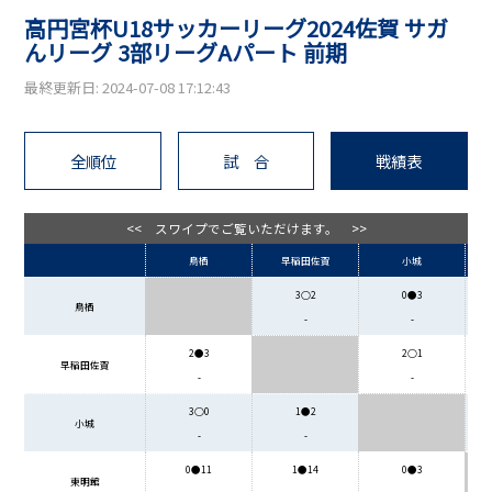
高円宮杯U18サッカーリーグ2024佐賀 サガ
んリーグ 3部リーグAパート 前期
最終更新日: 2024-07-08 17:12:43
全順位
試 合
戦績表
<< スワイプでご覧いただけます。 >>
鳥栖
早稲田佐賀
小城
3○2
0●3
鳥栖
-
-
2●3
2○1
早稲田佐賀
-
-
3○0
1●2
小城
-
-
0●11
1●14
0●3
東明館