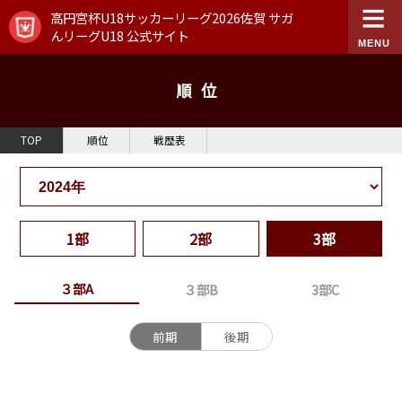
高円宮杯U18サッカーリーグ2026佐賀 サガ
んリーグU18 公式サイト
順位
TOP
順位
戦歴表
1部
2部
3部
３部A
３部B
3部C
前期
後期