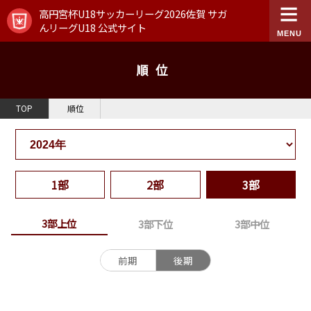
高円宮杯U18サッカーリーグ2026佐賀 サガ
んリーグU18 公式サイト
順位
TOP
順位
1部
2部
3部
3部上位
3部下位
3部中位
前期
後期