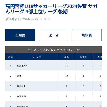
高円宮杯U18サッカーリーグ2024佐賀 サガ
んリーグ 3部上位リーグ 後期
最終更新日: 2024-12-25 08:32:51
全順位
試 合
戦績表
<< スワイプでご覧いただけます。 >>
順位
チーム名
勝点
試合数
勝数
1
佐賀東4th
13
5
4
2
鳥栖
10
5
3
3
龍谷3rd
9
5
3
4
佐賀清和
9
5
3
5
早稲田佐賀
1
5
0