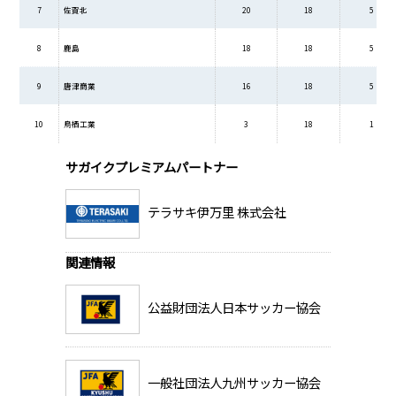
7
佐賀北
20
18
5
8
鹿島
18
18
5
9
唐津商業
16
18
5
10
鳥栖工業
3
18
1
サガイクプレミアムパートナー
テラサキ伊万里 株式会社
関連情報
公益財団法人日本サッカー協会
一般社団法人九州サッカー協会