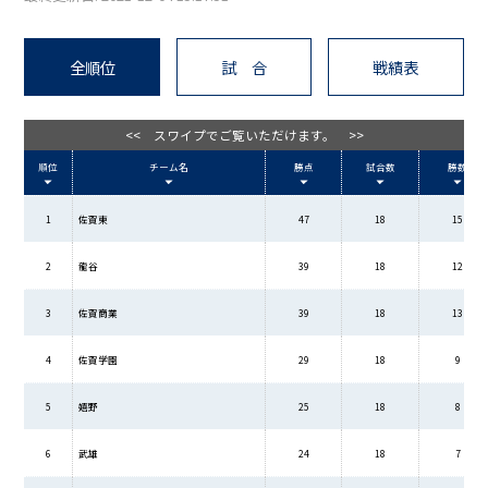
全順位
試 合
戦績表
<< スワイプでご覧いただけます。 >>
順位
チーム名
勝点
試合数
勝数
1
佐賀東
47
18
15
2
龍谷
39
18
12
3
佐賀商業
39
18
13
4
佐賀学園
29
18
9
5
嬉野
25
18
8
6
武雄
24
18
7