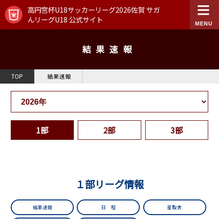
高円宮杯U18サッカーリーグ2026佐賀 サガ
んリーグU18 公式サイト
結果速報
TOP
結果速報
1部
2部
3部
１部リーグ情報
結果速報
日 程
星取表