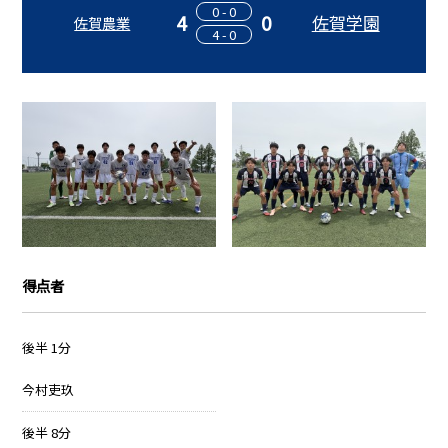
0 - 0
4
0
佐賀学園
佐賀農業
4 - 0
得点者
後半 1分
今村吏玖
後半 8分