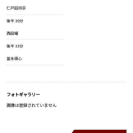
仁戸田将宗
後半 30分
西田耀
後半 33分
冨永瑛心
フォトギャラリー
画像は登録されていません